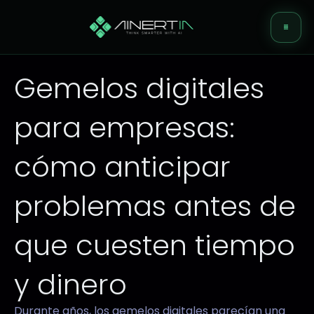
Ir
Me
al
contenido
Gemelos digitales
Nosotros
para empresas:
Soluciones
cómo anticipar
Servicios
problemas antes de
Prensa
que cuesten tiempo
Contacto
y dinero
Blog
Durante años, los gemelos digitales parecían una