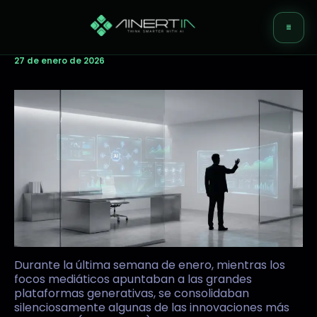
Ir
Me
al
contenido
27 de enero de 2026
Nosotros
Soluciones
Servicios
Prensa
Contacto
Durante la última semana de enero, mientras los
focos mediáticos apuntaban a las grandes
Blog
plataformas generativas, se consolidaban
silenciosamente algunas de las innovaciones más